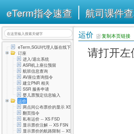
eTerm指令速查
航司课件查
运价
复制本页链接
eTerm,SGUI代理人版在线下载
请打开左
订座
进入/退出系统
ASR机上座位预留
航班信息查询
AV座位查询指令
建立PNR 相关
SSR 服务申请
婴儿票预定信息输入
运价
两点间公布票价的显示 XS FSD
翻页指令
私有运价 -- XS FSD
显示票价注解 -- XS FSN
显示票价的航路限制 -- XS FSL