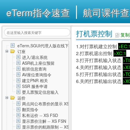
eTerm指令速查
航司课件查
打机票控制
复制
eTerm,SGUI代理人版在线下载
1.对打票机建立控制
>EC:
订座
2.打票机退出控制
>XC:1
进入/退出系统
3.打开打票机输入状态
>TI
ASR机上座位预留
4.关闭打票机输入状态
>XI
航班信息查询
5.打开打票机输出状态
>T
AV座位查询指令
建立PNR 相关
6.关闭打票机输出状态
>X
SSR 服务申请
婴儿票预定信息输入
运价
两点间公布票价的显示 XS FSD
翻页指令
私有运价 -- XS FSD
显示票价注解 -- XS FSN
显示票价的航路限制 -- XS FSL