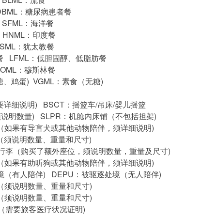
DBML：糖尿病患者餐
 SFML：海洋餐
 HNML：印度餐
KSML：犹太教餐
餐 LFML：低胆固醇、低脂肪餐
MOML：穆斯林餐
糖、鸡蛋) VGML：素食（无糖)
要详细说明) BSCT：摇篮车/吊床/婴儿摇篮
须说明数量) SLPR：机舱内床铺（不包括担架)
客（如果有导盲犬或其他动物陪伴，须详细说明)
（须说明数量、重量和尺寸)
舱行李（购买了额外座位，须说明数量，重量及尺寸)
客（如果有助听狗或其他动物陪伴，须详细说明)
境（有人陪伴) DEPU：被驱逐处境（无人陪伴)
李（须说明数量、重量和尺寸)
李（须说明数量、重量和尺寸)
况（需要旅客医疗状况证明)