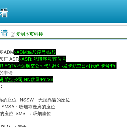
看
申请
复制本页链接
图ADM
>ADM:航段序号/航段
订 ASR
>ASR: 航段序号/座位号
SR FQTV承运航空公司代码HK1/发卡航空公司代码 卡号/Pn
的申请
 航空公司 NN数量/Pn/Sn
：
廊的座位 NSSW：无烟靠窗的座位
 SMSA：吸烟靠走廊的座位
的座位 SMST：吸烟座位
 BLML：流食