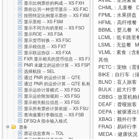
显示比例票价的构成 -- XS FXH
CHML：儿童餐 
票价以另一种货币显示 -- XS FXC
FPML：水果拼盘
按照特定比例显示票价 -- XS FXM
显示里程 -- XS FSM
HFML：高纤维餐
显示不同方向的里程 -- XS FSO
BBML：婴儿餐 
显示ROE -- XS FSA
LCML：低卡路里
显示货币转换 -- XS FSC
LSML：无盐餐 
显示税信息 -- XS FXT
VLML：素食（含
显示联运协议 -- XS FXA
FXR 显示相关的货币信息 -- XS FXR
其他
PNR 未建立的运价计算 -- XS FSP
PETC：宠物（需
选择航段 -- SEL
BIKE：自行车（
通过 PNR 的运价计算 -- QTE
BLND：盲人旅
通过 PNR 的运价计算 -- QTE 私有运价
BULK：超大行李
显示运价计算横式 -- XS FSQ
显示运价附加规则 -- XS FSG
CBBG：放置机
显示相关航位信息 -- XS FSS
DEAF：聋哑旅
显示所有票价计算依据 -- XS FSU
DEPA：被驱逐出
查询逾重行李额信息 -- XS FSB
XBAG：额外行
DFSQ:A 指令输入格式
FRAG：易碎行
票务
票证信息查询 -- TOL
MEDA：健康状