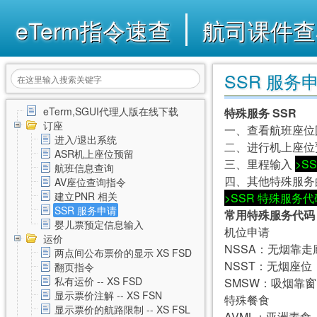
eTerm指令速查
航司课件查
SSR 服务
eTerm,SGUI代理人版在线下载
特殊服务 SSR
订座
一、查看航班座位
进入/退出系统
二、进行机上座位预
ASR机上座位预留
三、里程输入
>S
航班信息查询
四、其他特殊服务
AV座位查询指令
建立PNR 相关
>SSR 特殊服务代码
SSR 服务申请
常用特殊服务代码
婴儿票预定信息输入
机位申请
运价
NSSA：无烟靠走
两点间公布票价的显示 XS FSD
NSST：无烟座位
翻页指令
私有运价 -- XS FSD
SMSW：吸烟靠窗
显示票价注解 -- XS FSN
特殊餐食
显示票价的航路限制 -- XS FSL
AVML：亚洲素食