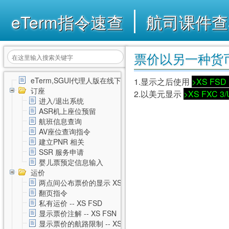
eTerm指令速查
航司课件查
票价以另一种货币显示
eTerm,SGUI代理人版在线下载
1.显示之后使用
>XS FS
订座
2.以美元显示
>XS FXC 3
进入/退出系统
ASR机上座位预留
航班信息查询
AV座位查询指令
建立PNR 相关
SSR 服务申请
婴儿票预定信息输入
运价
两点间公布票价的显示 XS FSD
翻页指令
私有运价 -- XS FSD
显示票价注解 -- XS FSN
显示票价的航路限制 -- XS FSL