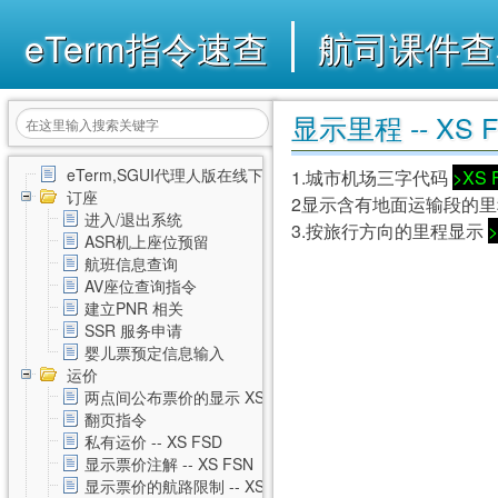
eTerm指令速查
航司课件查
显示里程 -- XS 
eTerm,SGUI代理人版在线下载
1.城市机场三字代码
>XS 
订座
2显示含有地面运输段的
进入/退出系统
3.按旅行方向的里程显示
ASR机上座位预留
航班信息查询
AV座位查询指令
建立PNR 相关
SSR 服务申请
婴儿票预定信息输入
运价
两点间公布票价的显示 XS FSD
翻页指令
私有运价 -- XS FSD
显示票价注解 -- XS FSN
显示票价的航路限制 -- XS FSL