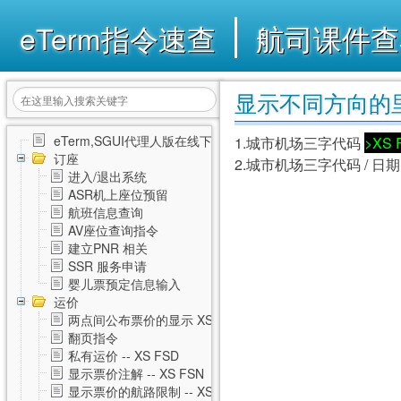
eTerm指令速查
航司课件查
显示不同方向的里程 
eTerm,SGUI代理人版在线下载
1.城市机场三字代码
>XS 
订座
2.城市机场三字代码 / 日
进入/退出系统
ASR机上座位预留
航班信息查询
AV座位查询指令
建立PNR 相关
SSR 服务申请
婴儿票预定信息输入
运价
两点间公布票价的显示 XS FSD
翻页指令
私有运价 -- XS FSD
显示票价注解 -- XS FSN
显示票价的航路限制 -- XS FSL