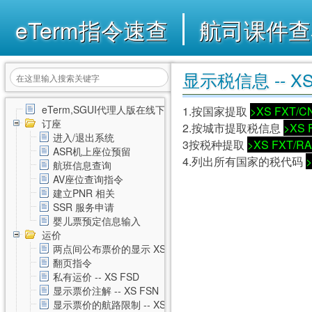
eTerm指令速查
航司课件查
显示税信息 -- XS
eTerm,SGUI代理人版在线下载
1.按国家提取
>XS FXT/C
订座
2.按城市提取税信息
>XS 
进入/退出系统
3按税种提取
>XS FXT/RA
ASR机上座位预留
4.列出所有国家的税代码
>
航班信息查询
AV座位查询指令
建立PNR 相关
SSR 服务申请
婴儿票预定信息输入
运价
两点间公布票价的显示 XS FSD
翻页指令
私有运价 -- XS FSD
显示票价注解 -- XS FSN
显示票价的航路限制 -- XS FSL