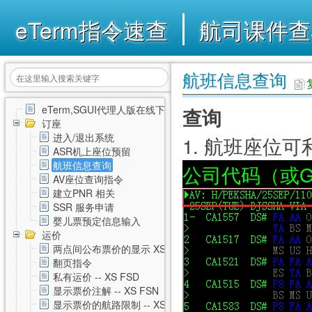
eTerm指令速查
航司课件查
航班信息查询
eTerm,SGUI代理人版在线下载
查询
订座
进入/退出系统
1. 航班座位
ASR机上座位预留
航班信息查询
公司代码（或G
AV座位查询指令
建立PNR 相关
SSR 服务申请
婴儿票预定信息输入
运价
两点间公布票价的显示 XS FSD
翻页指令
私有运价 -- XS FSD
显示票价注解 -- XS FSN
显示票价的航路限制 -- XS FSL