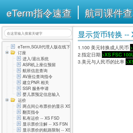
eTerm指令速查
航司课件查
显示货币转换 -- X
eTerm,SGUI代理人版在线下载
1.100 美元转换成人民币
>
订座
2.指定日期
>XS FSC 100
进入/退出系统
3.美元与人民币的比率
>X
ASR机上座位预留
航班信息查询
AV座位查询指令
建立PNR 相关
SSR 服务申请
婴儿票预定信息输入
运价
两点间公布票价的显示 XS FSD
翻页指令
私有运价 -- XS FSD
显示票价注解 -- XS FSN
显示票价的航路限制 -- XS FSL