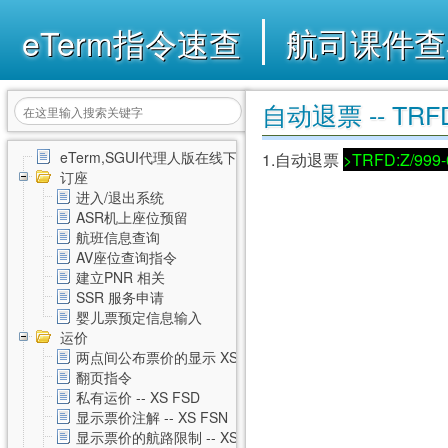
eTerm指令速查
航司课件查
自动退票 -- TRF
eTerm,SGUI代理人版在线下载
1.自动退票
>TRFD:Z/999-
订座
进入/退出系统
ASR机上座位预留
航班信息查询
AV座位查询指令
建立PNR 相关
SSR 服务申请
婴儿票预定信息输入
运价
两点间公布票价的显示 XS FSD
翻页指令
私有运价 -- XS FSD
显示票价注解 -- XS FSN
显示票价的航路限制 -- XS FSL