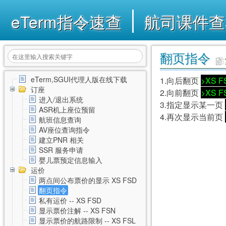
eTerm指令速查
航司课件查
翻页指令
eTerm,SGUI代理人版在线下载
1.向后翻页
>XS F
订座
2.向前翻页
>XS F
进入/退出系统
3.指定显示某一页
ASR机上座位预留
4.再次显示当前页
航班信息查询
AV座位查询指令
建立PNR 相关
SSR 服务申请
婴儿票预定信息输入
运价
两点间公布票价的显示 XS FSD
翻页指令
私有运价 -- XS FSD
显示票价注解 -- XS FSN
显示票价的航路限制 -- XS FSL