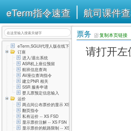
eTerm指令速查
航司课件查
票务
复制本页链接
eTerm,SGUI代理人版在线下载
请打开左
订座
进入/退出系统
ASR机上座位预留
航班信息查询
AV座位查询指令
建立PNR 相关
SSR 服务申请
婴儿票预定信息输入
运价
两点间公布票价的显示 XS FSD
翻页指令
私有运价 -- XS FSD
显示票价注解 -- XS FSN
显示票价的航路限制 -- XS FSL